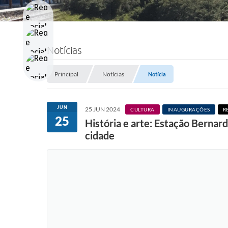
Notícias
Principal
Notícias
Notícia
JUN
25 JUN 2024
CULTURA
INAUGURAÇÕES
R
25
História e arte: Estação Bernar
cidade