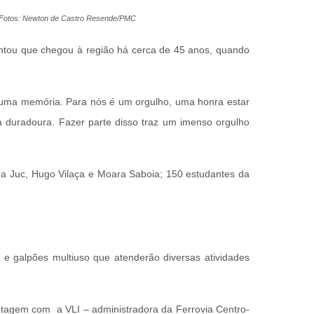
ado Fotos: Newton de Castro Resende/PMC
contou que chegou à região há cerca de 45 anos, quando
a uma memória. Para nós é um orgulho, uma honra estar
a duradoura. Fazer parte disso traz um imenso orgulho
 da Juc, Hugo Vilaça e Moara Saboia; 150 estudantes da
s e galpões multiuso que atenderão diversas atividades
ontagem com a VLI – administradora da Ferrovia Centro-