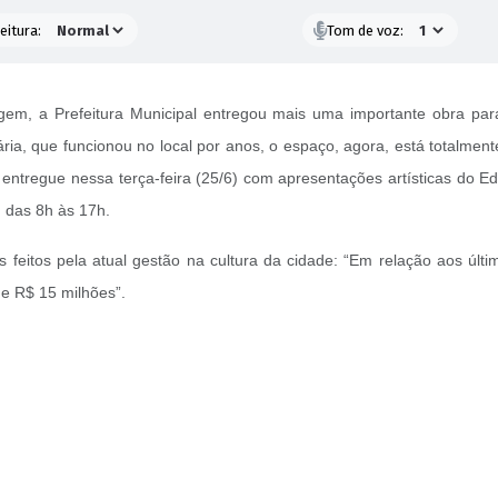
eitura:
Tom de voz:
tagem, a Prefeitura Municipal entregou mais uma importante obra p
ária, que funcionou no local por anos, o espaço, agora, está totalmen
 entregue nessa terça-feira (25/6) com apresentações artísticas do E
7, das 8h às 17h.
tos feitos pela atual gestão na cultura da cidade: “Em relação aos 
de R$ 15 milhões”.