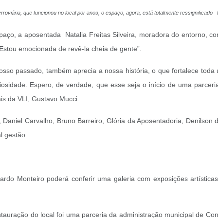
ferroviária, que funcionou no local por anos, o espaço, agora, está totalmente ressignific
paço, a aposentada Natalia Freitas Silveira, moradora do entorno, 
 Estou emocionada de revê-la cheia de gente”.
nosso passado, também aprecia a nossa história, o que fortalece tod
osidade. Espero, de verdade, que esse seja o início de uma parceri
ais da VLI, Gustavo Mucci.
Daniel Carvalho, Bruno Barreiro, Glória da Aposentadoria, Denilson
l gestão.
ardo Monteiro poderá conferir uma galeria com exposições artística
tauração do local foi uma parceria da administração municipal de C