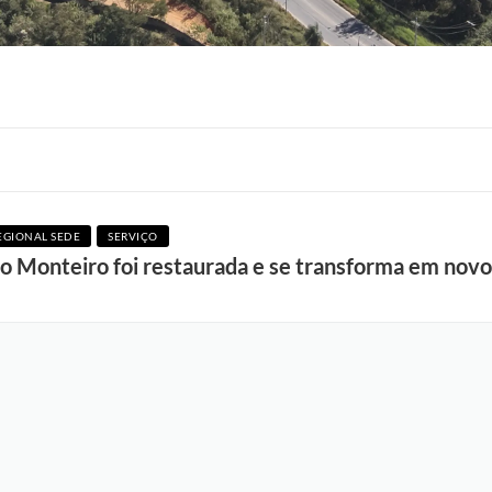
F
EGIONAL SEDE
SERVIÇO
o
do Monteiro foi restaurada e se transforma em novo
t
o
:
J
a
n
i
n
e
M
o
r
a