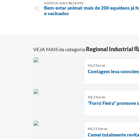
NOTÍCIA MAIS RECENTE
Bem-estar animal: mais de 200 equídeos já 
e vacinados
Regional Industrial
VEJA MAIS da categoria
Há 3 horas
Contagem leva conscient
Há 3 horas
“Forró Fieira” promove
Há 21 horas
Cemei totalmente revita