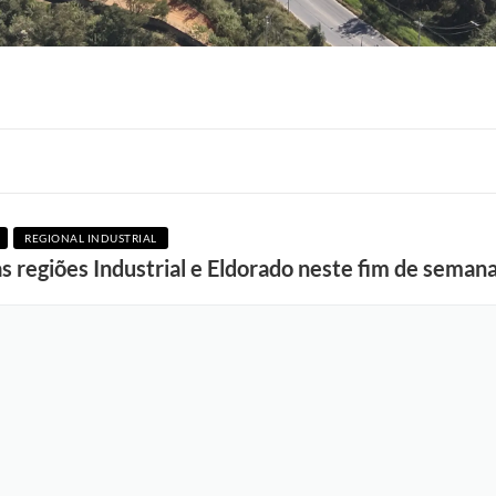
REGIONAL INDUSTRIAL
F
s regiões Industrial e Eldorado neste fim de seman
o
t
o
:
L
u
c
i
S
a
l
l
u
m