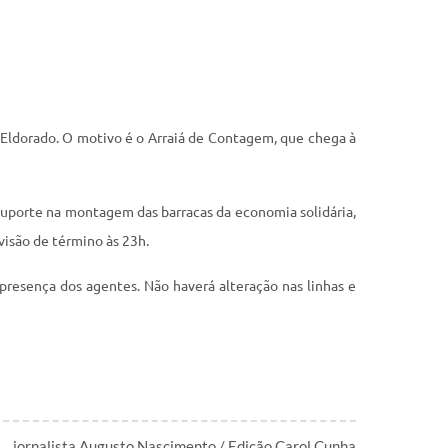
ro Eldorado. O motivo é o Arraiá de Contagem, que chega à
r suporte na montagem das barracas da economia solidária,
visão de término às 23h.
presença dos agentes. Não haverá alteração nas linhas e
jornalista Augusto Nascimento / Edição Carol Cunha