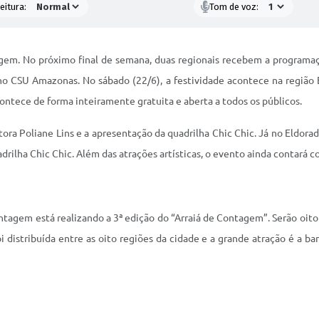
eitura:
Tom de voz:
em. No próximo final de semana, duas regionais recebem a programaçã
h, no CSU Amazonas. No sábado (22/6), a festividade acontece na região 
ontece de forma inteiramente gratuita e aberta a todos os públicos.
ntora Poliane Lins e a apresentação da quadrilha Chic Chic. Já no Eldora
rilha Chic Chic. Além das atrações artísticas, o evento ainda contará c
Contagem está realizando a 3ª edição do “Arraiá de Contagem”. Serão oit
foi distribuída entre as oito regiões da cidade e a grande atração é a