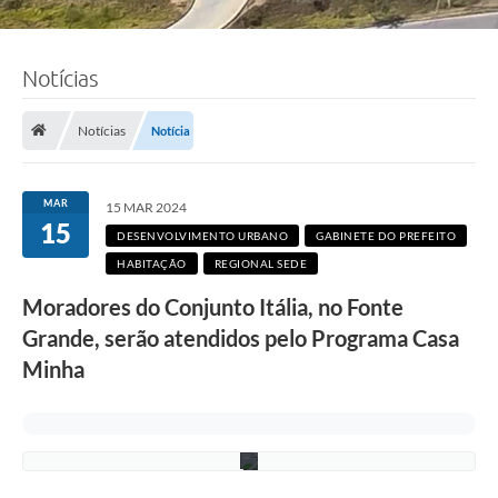
Notícias
F
o
t
Notícias
Notícia
o
:
A
d
MAR
15 MAR 2024
e
15
l
DESENVOLVIMENTO URBANO
GABINETE DO PREFEITO
c
HABITAÇÃO
REGIONAL SEDE
i
o
Moradores do Conjunto Itália, no Fonte
R
a
Grande, serão atendidos pelo Programa Casa
m
o
Minha
s
/
P
M
C