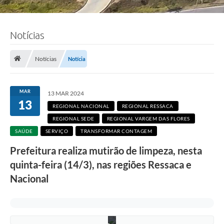
Notícias
F
Notícias
Notícia
o
t
o
:
MAR
A
13 MAR 2024
d
13
REGIONAL NACIONAL
REGIONAL RESSACA
e
l
REGIONAL SEDE
REGIONAL VARGEM DAS FLORES
c
SAÚDE
SERVIÇO
TRANSFORMAR CONTAGEM
i
o
Prefeitura realiza mutirão de limpeza, nesta
R
a
quinta-feira (14/3), nas regiões Ressaca e
m
o
Nacional
s
/
P
M
C