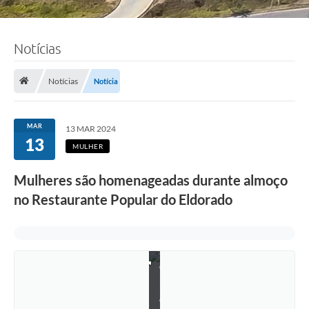
Notícias
Notícias
Notícia
MAR
13 MAR 2024
13
MULHER
Mulheres são homenageadas durante almoço
no Restaurante Popular do Eldorado
F
o
t
o
:
R
o