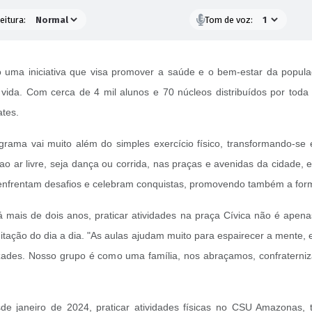
eitura:
Tom de voz:
uma iniciativa que visa promover a saúde e o bem-estar da popula
 vida. Com cerca de 4 mil alunos e 70 núcleos distribuídos por toda
ates.
ograma vai muito além do simples exercício físico, transformando-s
ao ar livre, seja dança ou corrida, nas praças e avenidas da cidade
 enfrentam desafios e celebram conquistas, promovendo também a form
mais de dois anos, praticar atividades na praça Cívica não é apen
itação do dia a dia. "As aulas ajudam muito para espairecer a mente,
zades. Nosso grupo é como uma família, nos abraçamos, confraterniz
esde janeiro de 2024, praticar atividades físicas no CSU Amazona