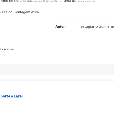
ximo no horário das aulas e preencher uma ficha cadastral.
 aulas do Contagem Ativa
estagiário Guilherm
Autor:
ta notícia.
sporte e Lazer