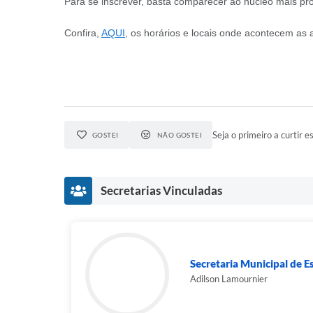
Para se inscrever, basta comparecer ao núcleo mais pró
Confira,
AQUI
, os horários e locais onde acontecem as
Seja o primeiro a curtir es
GOSTEI
NÃO GOSTEI
Secretarias Vinculadas
Secretaria Municipal de E
Adilson Lamournier