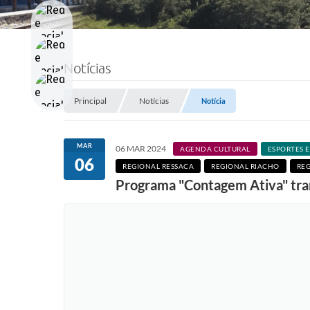
Notícias
Principal
Notícias
Notícia
MAR
06 MAR 2024
AGENDA CULTURAL
ESPORTES E
06
REGIONAL RESSACA
REGIONAL RIACHO
REG
Programa "Contagem Ativa" tran