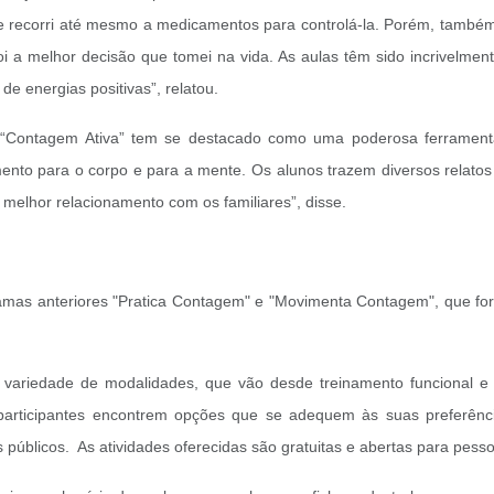
 e recorri até mesmo a medicamentos para controlá-la. Porém, també
i a melhor decisão que tomei na vida. As aulas têm sido incrivelm
e energias positivas”, relatou.
“Contagem Ativa” tem se destacado como uma poderosa ferramenta 
nto para o corpo e para a mente. Os alunos trazem diversos relatos 
melhor relacionamento com os familiares”, disse.
amas anteriores "Pratica Contagem" e "Movimenta Contagem", que for
variedade de modalidades, que vão desde treinamento funcional e a
 participantes encontrem opções que se adequem às suas preferênci
os públicos. As atividades oferecidas são gratuitas e abertas para pes