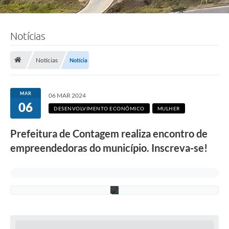
Notícias
F
o
t
o
Notícias
Notícia
:
L
u
c
MAR
06 MAR 2024
i
06
S
DESENVOLVIMENTO ECONÔMICO
MULHER
a
l
Prefeitura de Contagem realiza encontro de
l
u
empreendedoras do município. Inscreva-se!
m
/
P
M
C