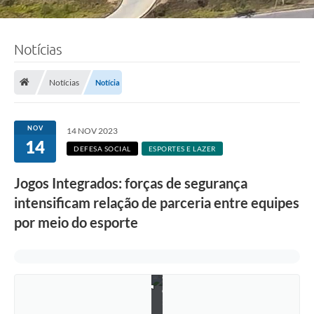
Notícias
Notícias
Notícia
NOV
14 NOV 2023
14
DEFESA SOCIAL
ESPORTES E LAZER
Jogos Integrados: forças de segurança
intensificam relação de parceria entre equipes
por meio do esporte
F
o
t
o
:
R