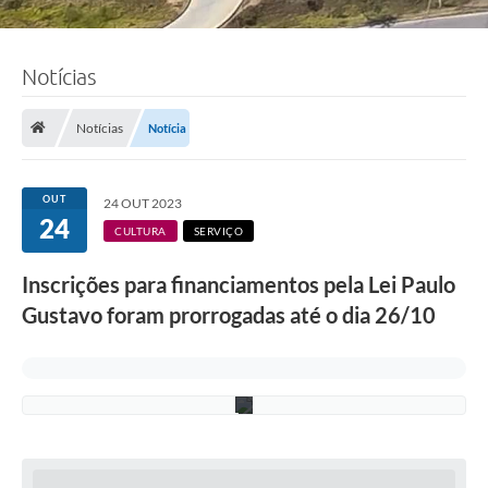
Notícias
F
o
t
Notícias
Notícia
o
:
R
o
OUT
24 OUT 2023
n
24
n
CULTURA
SERVIÇO
i
e
Inscrições para financiamentos pela Lei Paulo
V
o
Gustavo foram prorrogadas até o dia 26/10
n
/
P
M
C