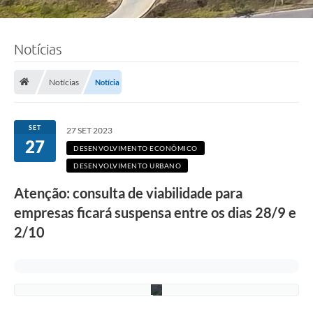
Notícias
F
Notícias
Notícia
o
t
o
:
SET
27 SET 2023
E
27
l
DESENVOLVIMENTO ECONÔMICO
i
DESENVOLVIMENTO URBANO
a
s
Atenção: consulta de viabilidade para
R
a
empresas ficará suspensa entre os dias 28/9 e
m
o
2/10
s
/
P
M
C