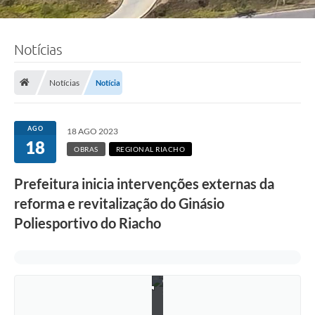
Notícias
Notícias
Notícia
AGO
18 AGO 2023
18
OBRAS
REGIONAL RIACHO
Prefeitura inicia intervenções externas da
reforma e revitalização do Ginásio
Poliesportivo do Riacho
F
o
t
o
:
L
a