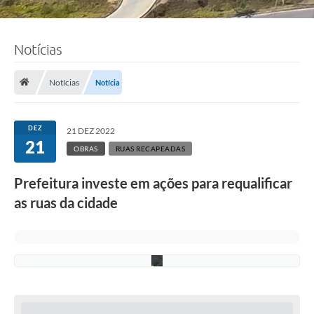
F
o
Notícias
t
o
:
A
Notícias
Notícia
d
e
l
c
DEZ
21 DEZ 2022
i
21
o
OBRAS
RUAS RECAPEADAS
R
a
Prefeitura investe em ações para requalificar
m
o
as ruas da cidade
s
/
P
M
C