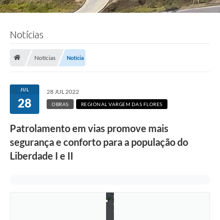
Notícias
Notícias
Notícia
JUL
28 JUL 2022
28
OBRAS
REGIONAL VARGEM DAS FLORES
Patrolamento em vias promove mais
segurança e conforto para a população do
Liberdade I e II
F
o
t
o
:
e
q
u
i