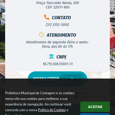
Praça Tancredo Neves, 200
CEP: 32017-900
CONTATO
(31) 3352-5000
ATENDIMENTO
Atendimento de segunda-feira a sexta-
feira, das 8h às 17h
CNPJ
18.715.508/0001-31
NEWSLETTER
Prefeitura Municipal de Contagem e os cookies:
Versão do Sistema:
3.5.3 - 19/06/2026
Portal atualizado em:
07/08/2026 17:05
Dados Abertos
nosso site usa cookies para melhorar a sua
experiência de navegação. Ao continuar você
ACEITAR
concorda com a nossa
Política de Cookies
e