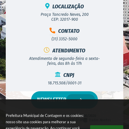
LOCALIZAÇÃO
Praça Tancredo Neves, 200
CEP: 32017-900
CONTATO
(31) 3352-5000
ATENDIMENTO
Atendimento de segunda-feira a sexta-
feira, das 8h às 17h
CNPJ
18.715.508/0001-31
NEWSLETTER
Prefeitura Municipal de Contagem e os cookies:
Versão do Sistema:
3.5.3 - 19/06/2026
Portal atualizado em:
07/08/2026 17:05
Dados Abertos
nosso site usa cookies para melhorar a sua
experiência de navegação. Ao continuar você