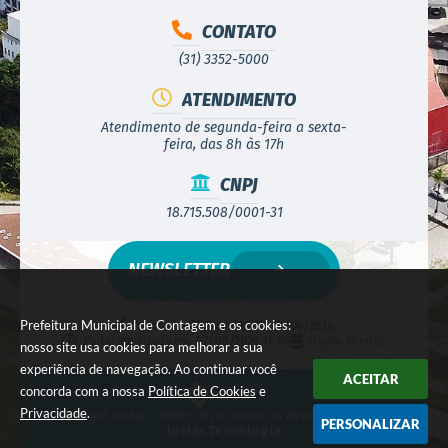
CONTATO
(31) 3352-5000
ATENDIMENTO
Atendimento de segunda-feira a sexta-
feira, das 8h às 17h
CNPJ
18.715.508/0001-31
NEWSLETTER
Prefeitura Municipal de Contagem e os cookies:
Versão do Sistema:
3.5.3 - 19/06/2026
Portal atualizado em:
07/08/2026 17:05
Dados Abertos
nosso site usa cookies para melhorar a sua
experiência de navegação. Ao continuar você
ACEITAR
concorda com a nossa
Política de Cookies
e
Privacidade
.
© Copyright Instar - 2006-2026. Todos os direitos reservados -
PERSONALIZAR
Instar Tecnologia