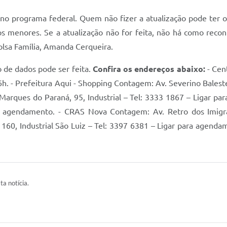
no programa federal. Quem não fizer a atualização pode ter o 
os menores. Se a atualização não for feita, não há como reco
olsa Família, Amanda Cerqueira.
o de dados pode ser feita.
Confira os endereços abaixo:
- Cent
. - Prefeitura Aqui - Shopping Contagem: Av. Severino Balest
 Marques do Paraná, 95, Industrial – Tel: 3333 1867 – Ligar p
a agendamento. - CRAS Nova Contagem: Av. Retro dos Imigra
60, Industrial São Luiz – Tel: 3397 6381 – Ligar para agendame
ta notícia.