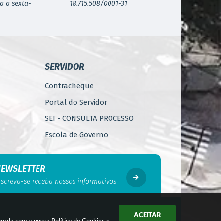
a a sexta-
18.715.508/0001-31
SERVIDOR
Contracheque
Portal do Servidor
SEI - CONSULTA PROCESSO
Escola de Governo
WebMail
Código de Ética do Servidor
NEWSLETTER
Público
nscreva-se receba nossos informativos
Perícia Médica
Gerência de Segurança do
ACEITAR
Trabalho
ncorda com a nossa
Política de Cookies
e