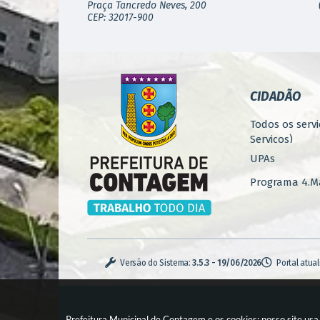
Praça Tancredo Neves, 200
CEP: 32017-900
CIDADÃO
Todos os servi
Serviços)
UPAs
Programa 4.Ma
Concursos
Iluminação P
Serviços Urba
Versão do Sistema:
3.5.3 - 19/06/2026
Portal atua
Zoonoses
Casa de Pass
Prefeitura Municipal de Contagem e os cookies: nosso site us