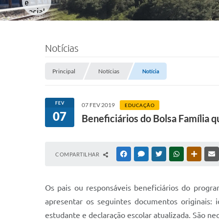
Notícias
Principal
Notícias
Notícia
FEV
07 FEV 2019
EDUCAÇÃO
07
Beneficiários do Bolsa Família 
COMPARTILHAR
FACEBOOK
MESSENGER
TWITTER
WHATSAPP
OUTRAS
Os pais ou responsáveis beneficiários do progra
apresentar os seguintes documentos originais: i
estudante e declaração escolar atualizada. São ne