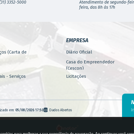
(31) 3352-5000
Atendimento de segunda-feir
feira, das 8h às 17h
EMPRESA
ços (Carta de
Diário Oficial
Casa do Empreendedor
(Cescon)
is - Serviços
Licitações
PARCERIAS
ública
Programa 4.Mais - Serviços
nos
Promoção, Atração, Eventos
I
lizado em:
05/08/2026 17:50
Dados Abertos
e Empreendedorismo
Banco de Alimentos
agem
Fiscalização (E-FISC)
a cookies para melhorar a sua experiência de navegação. Ao continuar você co