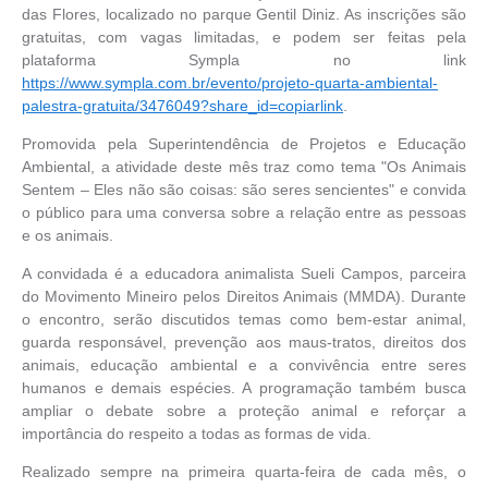
das Flores, localizado no parque Gentil Diniz. As inscrições são
gratuitas, com vagas limitadas, e podem ser feitas pela
plataforma Sympla no link
https://www.sympla.com.br/evento/projeto-quarta-ambiental-
palestra-gratuita/3476049?share_id=copiarlink
.
Promovida pela Superintendência de Projetos e Educação
Ambiental, a atividade deste mês traz como tema "Os Animais
Sentem – Eles não são coisas: são seres sencientes" e convida
o público para uma conversa sobre a relação entre as pessoas
e os animais.
A convidada é a educadora animalista Sueli Campos, parceira
do Movimento Mineiro pelos Direitos Animais (MMDA). Durante
o encontro, serão discutidos temas como bem-estar animal,
guarda responsável, prevenção aos maus-tratos, direitos dos
animais, educação ambiental e a convivência entre seres
humanos e demais espécies. A programação também busca
ampliar o debate sobre a proteção animal e reforçar a
importância do respeito a todas as formas de vida.
Realizado sempre na primeira quarta-feira de cada mês, o