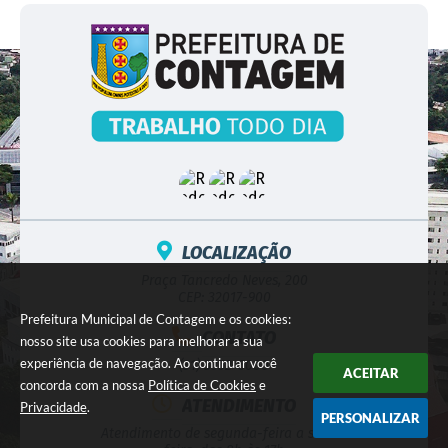
LOCALIZAÇÃO
Praça Tancredo Neves, 200
CEP: 32017-900
Prefeitura Municipal de Contagem e os cookies:
CONTATO
nosso site usa cookies para melhorar a sua
experiência de navegação. Ao continuar você
(31) 3352-5000
ACEITAR
concorda com a nossa
Política de Cookies
e
ATENDIMENTO
Privacidade
.
PERSONALIZAR
Atendimento de segunda-feira a sexta-