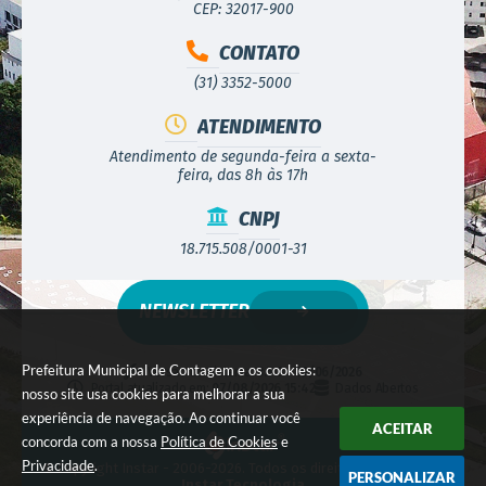
CEP: 32017-900
CONTATO
(31) 3352-5000
ATENDIMENTO
Atendimento de segunda-feira a sexta-
feira, das 8h às 17h
CNPJ
18.715.508/0001-31
NEWSLETTER
Prefeitura Municipal de Contagem e os cookies:
Versão do Sistema:
3.5.3 - 19/06/2026
Portal atualizado em:
07/08/2026 15:42
Dados Abertos
nosso site usa cookies para melhorar a sua
experiência de navegação. Ao continuar você
ACEITAR
concorda com a nossa
Política de Cookies
e
Privacidade
.
© Copyright Instar - 2006-2026. Todos os direitos reservados -
PERSONALIZAR
Instar Tecnologia