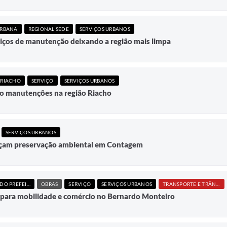
URBANA
REGIONAL SEDE
SERVIÇOS URBANOS
iços de manutenção deixando a região mais limpa
 RIACHO
SERVIÇO
SERVIÇOS URBANOS
do manutenções na região Riacho
SERVIÇOS URBANOS
rçam preservação ambiental em Contagem
GABINETE DO PREFEITO
OBRAS
SERVIÇO
SERVIÇOS URBANOS
TRANSPORTE E TRÂNSITO
para mobilidade e comércio no Bernardo Monteiro