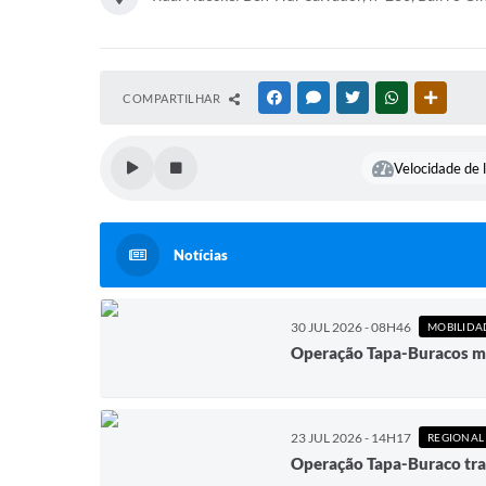
COMPARTILHAR
FACEBOOK
MESSENGER
TWITTER
WHATSAPP
OUTRAS
Velocidade de l
Notícias
30 JUL 2026 - 08H46
MOBILIDA
Operação Tapa-Buracos me
23 JUL 2026 - 14H17
REGIONAL
Operação Tapa-Buraco tra