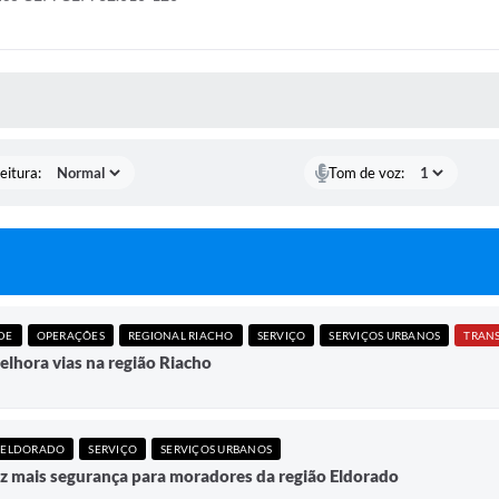
 MÍDIAS
eitura:
Tom de voz:
DE
OPERAÇÕES
REGIONAL RIACHO
SERVIÇO
SERVIÇOS URBANOS
lhora vias na região Riacho
 ELDORADO
SERVIÇO
SERVIÇOS URBANOS
z mais segurança para moradores da região Eldorado