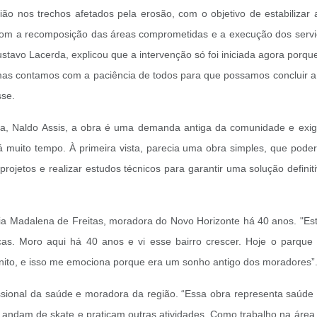
ão nos trechos afetados pela erosão, com o objetivo de estabilizar
om a recomposição das áreas comprometidas e a execução dos servi
tavo Lacerda, explicou que a intervenção só foi iniciada agora porqu
 mas contamos com a paciência de todos para que possamos concluir a
sse.
ia, Naldo Assis, a obra é uma demanda antiga da comunidade e exigi
muito tempo. À primeira vista, parecia uma obra simples, que poderi
 projetos e realizar estudos técnicos para garantir uma solução defini
a Madalena de Freitas, moradora do Novo Horizonte há 40 anos. "Es
sicas. Moro aqui há 40 anos e vi esse bairro crescer. Hoje o parqu
nito, e isso me emociona porque era um sonho antigo dos moradores”
issional da saúde e moradora da região. “Essa obra representa saúde
 andam de skate e praticam outras atividades. Como trabalho na área