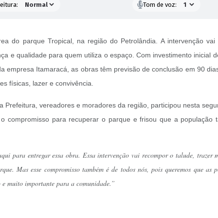
eitura:
Tom de voz:
rea do parque Tropical, na região do Petrolândia. A intervenção va
ça e qualidade para quem utiliza o espaço. Com investimento inicial
da empresa Itamaracá, as obras têm previsão de conclusão em 90 dia
s físicas, lazer e convivência.
 Prefeitura, vereadores e moradores da região, participou nesta segund
mou o compromisso para recuperar o parque e frisou que a populaçã
aqui para entregar essa obra. Essa intervenção vai recompor o talude, trazer
arque. Mas esse compromisso também é de todos nós, pois queremos que as p
mo e muito importante para a comunidade.”