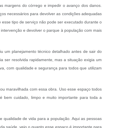
 as margens do córrego e impedir o avanço dos danos.
ços necessários para devolver as condições adequadas
e esse tipo de serviço não pode ser executado durante o
 intervenção e devolver o parque à população com mais
u um planejamento técnico detalhado antes de sair do
a ser resolvida rapidamente, mas a situação exigia um
tiva, com qualidade e segurança para todos que utilizam
tou maravilhada com essa obra. Uso esse espaço todos
e é bem cuidado, limpo e muito importante para toda a
.
 e qualidade de vida para a população. Aqui as pessoas
 da saúde, vejo o quanto esse espaço é importante para