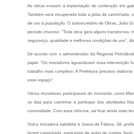
As obras incluem a implantação de contenção em gabi
Também será recuperada toda a pista de caminhada, c
de uso à população. O subsecretário de Obras, João Gus
período chuvoso. "Toda obra gera alguns transtornos,
segurança, qualidade e melhores condições de uso”, di
De acordo com o administrador da Regional Petrolând
papel. "Os moradores aguardavam essa intervenção há 
trabalho mais complexo. A Prefeitura precisou elaborar
esse espaço”.
Vários moradores participaram do momento, como Mari
os dias para caminhar e participar das atividades fí
comunidade. Com essa reforma, vai ficar ainda mais bo
Outra moradora satisfeita é Joana de Fátima, 58, prof
fazem caminhada, participam de aulas de zumba, forró,