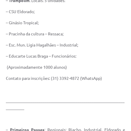
–
Trampolim
: Locais: 5 unidades:
– CSU Eldorado;
– Ginásio Tropical;
– Pracinha da cultura – Ressaca;
– Esc. Mun. Ligia Magalhães – Industrial;
– Educarte Lucas Braga – Funcionários:
(Aproximadamente 1000 alunos)
Contato para inscrições: (31) 3392-4872 (WhatsApp)
__________________________________________________________
_________
–
Primeiros Passes
: Regionais: Riacho, Industrial, Eldorado e