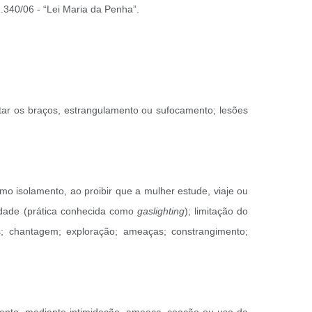
11.340/06 - “Lei Maria da Penha”.
rtar os braços, estrangulamento ou sufocamento; lesões
mo isolamento, ao proibir que a mulher estude, viaje ou
idade (prática conhecida como
gaslighting
); limitação do
ltos; chantagem; exploração; ameaças; constrangimento;