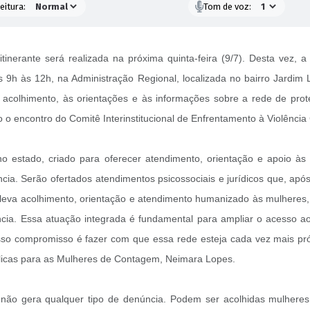
eitura:
Tom de voz:
erante será realizada na próxima quinta-feira (9/7). Desta vez, 
9h às 12h, na Administração Regional, localizada no bairro Jardim L
 acolhimento, às orientações e às informações sobre a rede de pro
o o encontro do Comitê Interinstitucional de Enfrentamento à Violênc
estado, criado para oferecer atendimento, orientação e apoio às 
ência. Serão ofertados atendimentos psicossociais e jurídicos que, a
va acolhimento, orientação e atendimento humanizado às mulheres, o 
ncia. Essa atuação integrada é fundamental para ampliar o acesso ao
sso compromisso é fazer com que essa rede esteja cada vez mais pr
úblicas para as Mulheres de Contagem, Neimara Lopes.
 e não gera qualquer tipo de denúncia. Podem ser acolhidas mulhe