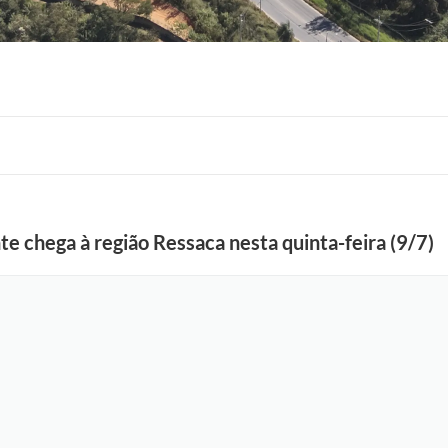
F
o
 chega à região Ressaca nesta quinta-feira (9/7)
t
o
:
S
e
l
e
n
a
S
o
u
z
a