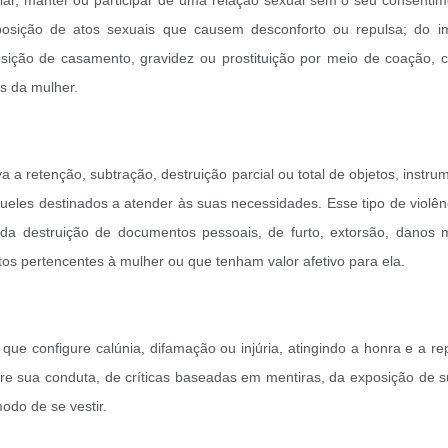
iar, manter ou participar de uma relação sexual sem o seu consenti
mposição de atos sexuais que causem desconforto ou repulsa; do 
osição de casamento, gravidez ou prostituição por meio de coação, 
os da mulher.
 a retenção, subtração, destruição parcial ou total de objetos, instr
queles destinados a atender às suas necessidades. Esse tipo de violên
a destruição de documentos pessoais, de furto, extorsão, danos ma
tos pertencentes à mulher ou que tenham valor afetivo para ela.
 que configure calúnia, difamação ou injúria, atingindo a honra e a r
re sua conduta, de críticas baseadas em mentiras, da exposição de 
odo de se vestir.