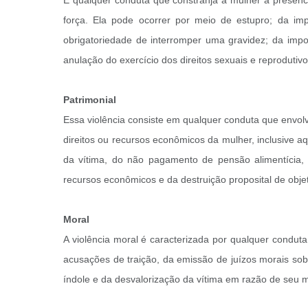
É qualquer conduta que constranja a mulher a presenc
força. Ela pode ocorrer por meio de estupro; da i
obrigatoriedade de interromper uma gravidez; da imp
anulação do exercício dos direitos sexuais e reprodutiv
Patrimonial
Essa violência consiste em qualquer conduta que envolva
direitos ou recursos econômicos da mulher, inclusive a
da vítima, do não pagamento de pensão alimentícia, d
recursos econômicos e da destruição proposital de obje
Moral
A violência moral é caracterizada por qualquer conduta
acusações de traição, da emissão de juízos morais sob
índole e da desvalorização da vítima em razão de seu m