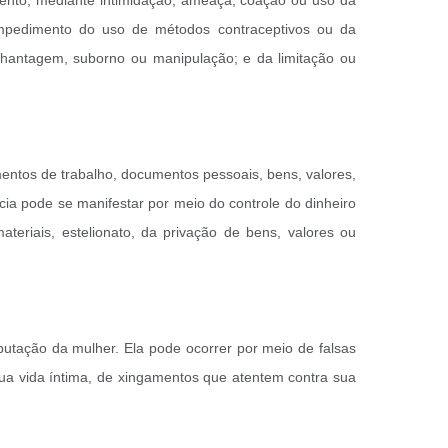
mento, mediante intimidação, ameaça, coação ou uso da
impedimento do uso de métodos contraceptivos ou da
chantagem, suborno ou manipulação; e da limitação ou
umentos de trabalho, documentos pessoais, bens, valores,
cia pode se manifestar por meio do controle do dinheiro
teriais, estelionato, da privação de bens, valores ou
eputação da mulher. Ela pode ocorrer por meio de falsas
sua vida íntima, de xingamentos que atentem contra sua