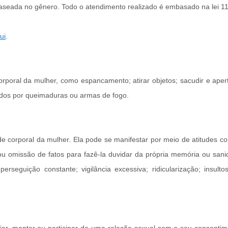
 baseada no gênero. Todo o atendimento realizado é embasado na lei 
ui
.
rporal da mulher, como espancamento; atirar objetos; sacudir e ape
sados por queimaduras ou armas de fogo.
 corporal da mulher. Ela pode se manifestar por meio de atitudes co
ou omissão de fatos para fazê-la duvidar da própria memória ou san
; perseguição constante; vigilância excessiva; ridicularização; insu