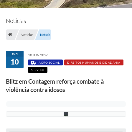
Notícias
F
o
t
o
Notícias
Notícia
:
S
e
l
JUN
10 JUN 2026
e
10
n
AÇÃO SOCIAL
DIREITOS HUMANOS E CIDADANIA
a
SERVIÇO
S
o
Blitz em Contagem reforça combate à
u
z
violência contra idosos
a
/
P
M
C