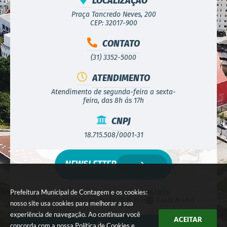
LOCALIZAÇÃO
Praça Tancredo Neves, 200
CEP: 32017-900
CONTATO
(31) 3352-5000
ATENDIMENTO
Atendimento de segunda-feira a sexta-
feira, das 8h às 17h
CNPJ
18.715.508/0001-31
NEWSLETTER
Prefeitura Municipal de Contagem e os cookies:
Versão do Sistema:
3.5.3 - 19/06/2026
Portal atualizado em:
06/08/2026 11:16
Dados Abertos
nosso site usa cookies para melhorar a sua
experiência de navegação. Ao continuar você
ACEITAR
concorda com a nossa
Política de Cookies
e