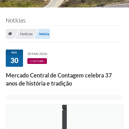
Notícias
Notícias
Notícia
MAI
30 MAI 2026
30
CULTURA
Mercado Central de Contagem celebra 37
anos de história e tradição
F
o
t
o
:
L
u
c