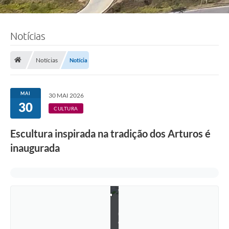
Notícias
Notícias
Notícia
MAI
30 MAI 2026
30
CULTURA
Escultura inspirada na tradição dos Arturos é
inaugurada
F
o
t
o
:
L
u
c