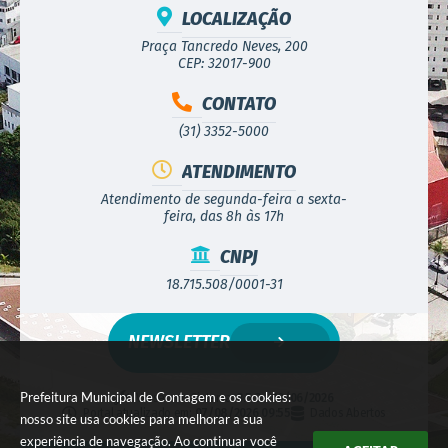
LOCALIZAÇÃO
Praça Tancredo Neves, 200
CEP: 32017-900
CONTATO
(31) 3352-5000
ATENDIMENTO
Atendimento de segunda-feira a sexta-
feira, das 8h às 17h
CNPJ
18.715.508/0001-31
NEWSLETTER
Prefeitura Municipal de Contagem e os cookies:
Versão do Sistema:
3.5.3 - 19/06/2026
Portal atualizado em:
07/08/2026 09:55
Dados Abertos
nosso site usa cookies para melhorar a sua
experiência de navegação. Ao continuar você