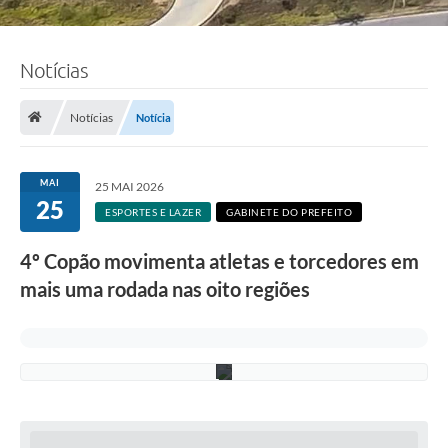
Notícias
F
o
t
o
Notícias
Notícia
:
F
á
b
MAI
25 MAI 2026
i
25
o
ESPORTES E LAZER
GABINETE DO PREFEITO
S
i
4º Copão movimenta atletas e torcedores em
l
v
mais uma rodada nas oito regiões
a
/
P
M
C