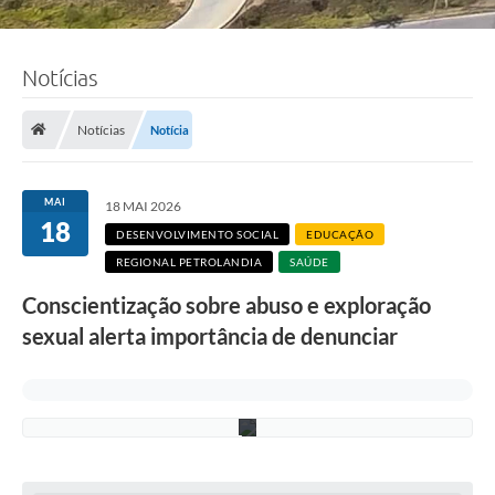
F
Notícias
o
t
o
:
Notícias
Notícia
A
d
e
l
MAI
18 MAI 2026
c
18
i
DESENVOLVIMENTO SOCIAL
EDUCAÇÃO
o
REGIONAL PETROLANDIA
SAÚDE
R
a
Conscientização sobre abuso e exploração
m
o
sexual alerta importância de denunciar
s
/
P
M
C