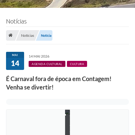
Notícias
Notícias
Notícia
MAI
14 MAI 2026
14
AGENDA CULTURAL
CULTURA
F
o
É Carnaval fora de época em Contagem!
t
o
Venha se divertir!
:
K
a
r
l
i
t
i
t
a