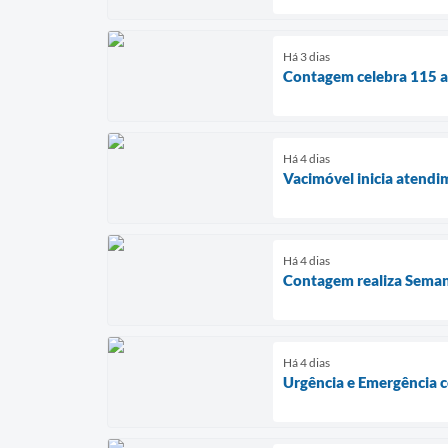
Há 3 dias
Contagem celebra 115 an
Há 4 dias
Vacimóvel inicia atendi
Há 4 dias
Contagem realiza Seman
Há 4 dias
Urgência e Emergência c