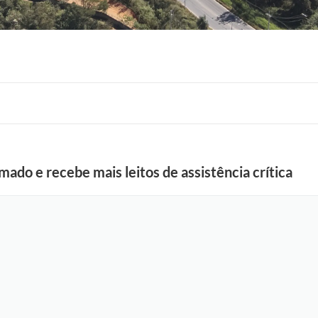
F
do e recebe mais leitos de assistência crítica
o
t
o
:
F
á
b
i
o
S
i
l
v
a