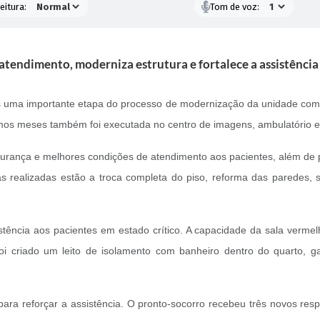
eitura:
Tom de voz:
tendimento, moderniza estrutura e fortalece a assistência 
 uma importante etapa do processo de modernização da unidade com a
imos meses também foi executada no centro de imagens, ambulatório e no
egurança e melhores condições de atendimento aos pacientes, além d
as realizadas estão a troca completa do piso, reforma das paredes,
ncia aos pacientes em estado crítico. A capacidade da sala vermelha
oi criado um leito de isolamento com banheiro dentro do quarto, 
ara reforçar a assistência. O pronto-socorro recebeu três novos res