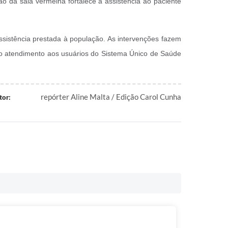
o da sala vermelha fortalece a assistência ao paciente
sistência prestada à população. As intervenções fazem
 no atendimento aos usuários do Sistema Único de Saúde
repórter Aline Malta / Edição Carol Cunha
tor: