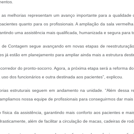
mentos.
, as melhorias representam um avanço importante para a qualidade d
 pacientes quanto para os profissionais. A ampliação da sala vermel
ntindo uma assistência mais qualificada, humanizada e segura para t
pal de Contagem segue avançando em novas etapas de reestruturação
 já estão em planejamento para ampliar ainda mais a estrutura destin
o corredor do pronto-socorro. Agora, a próxima etapa será a reforma
uso dos funcionários e outra destinada aos pacientes”, explicou.
ias estruturais seguem em andamento na unidade. “Além dessa re
, ampliamos nossa equipe de profissionais para conseguirmos dar mais 
 física da assistência, garantindo mais conforto aos pacientes e ma
drasticamente, além de facilitar a circulação de macas, cadeiras de ro