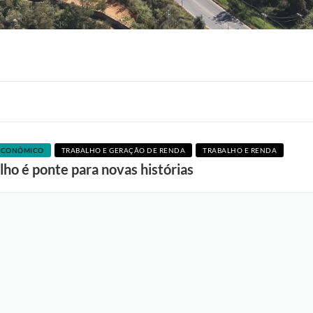
F
 ECONÔMICO
TRABALHO E GERAÇÃO DE RENDA
TRABALHO E RENDA
o
ho é ponte para novas histórias
t
o
:
S
e
l
e
n
a
S
o
u
z
a