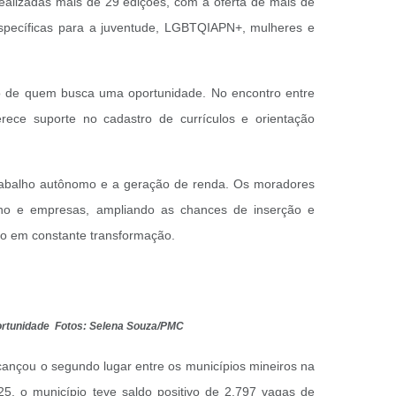
ealizadas mais de 29 edições, com a oferta de mais de
 específicas para a juventude, LGBTQIAPN+, mulheres e
o de quem busca uma oportunidade. No encontro entre
ece suporte no cadastro de currículos e orientação
 trabalho autônomo e a geração de renda. Os moradores
sino e empresas, ampliando as chances de inserção e
o em constante transformação.
ortunidade Fotos: Selena Souza/PMC
nçou o segundo lugar entre os municípios mineiros na
, o município teve saldo positivo de 2.797 vagas de