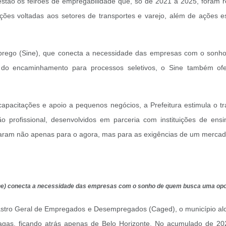
estão os feirões de empregabilidade que, só de 2021 a 2025, foram r
ições voltadas aos setores de transportes e varejo, além de ações
mprego (Sine), que conecta a necessidade das empresas com o sonh
 do encaminhamento para processos seletivos, o Sine também ofer
, capacitações e apoio a pequenos negócios, a Prefeitura estimula o
ão profissional, desenvolvidos em parceria com instituições de en
aram não apenas para o agora, mas para as exigências de um mercad
ne) conecta a necessidade das empresas com o sonho de quem busca uma op
stro Geral de Empregados e Desempregados (Caged), o município alca
gas, ficando atrás apenas de Belo Horizonte. No acumulado de 2025