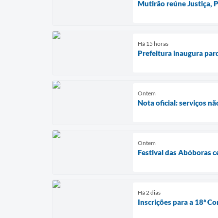
Mutirão reúne Justiça,
Há 15 horas
Prefeitura inaugura par
Ontem
Nota oficial: serviços n
Ontem
Festival das Abóboras c
Há 2 dias
Inscrições para a 18ª Co