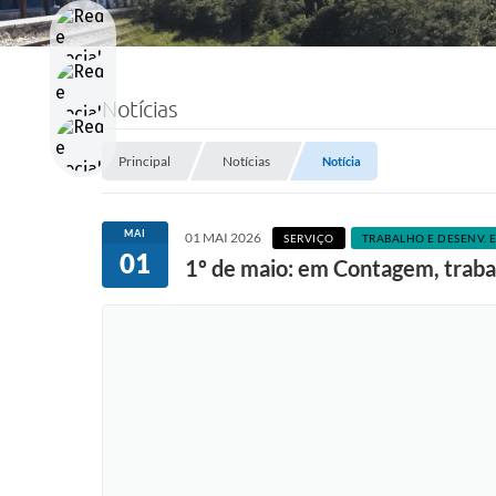
Notícias
Principal
Notícias
Notícia
MAI
01 MAI 2026
SERVIÇO
TRABALHO E DESENV.
01
1º de maio: em Contagem, trabal