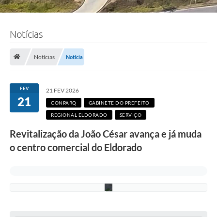
Notícias
F
o
t
Notícias
Notícia
o
:
L
u
FEV
21 FEV 2026
c
21
i
CONPARQ
GABINETE DO PREFEITO
S
REGIONAL ELDORADO
SERVIÇO
a
l
Revitalização da João César avança e já muda
l
u
o centro comercial do Eldorado
m
/
P
M
C