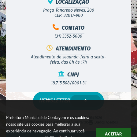
LOCALIZAÇÃO
Praça Tancredo Neves, 200
CEP: 32017-900
CONTATO
(31) 3352-5000
ATENDIMENTO
Atendimento de segunda-feira a sexta-
feira, das 8h às 17h
CNPJ
18.715.508/0001-31
NEWSLETTER
Prefeitura Municipal de Contagem e os cookies:
Versão do Sistema:
3.5.3 - 19/06/2026
Portal atualizado em:
07/08/2026 17:05
Dados Abertos
nosso site usa cookies para melhorar a sua
experiência de navegação. Ao continuar você
ACEITAR