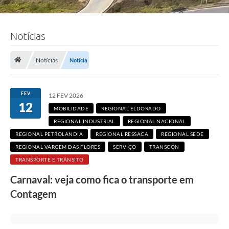
Notícias
Notícias
Notícia
F
o
t
FEV
12 FEV 2026
o
12
:
MOBILIDADE
REGIONAL ELDORADO
R
REGIONAL INDUSTRIAL
i
REGIONAL NACIONAL
c
REGIONAL PETROLANDIA
REGIONAL RESSACA
REGIONAL SEDE
a
r
REGIONAL VARGEM DAS FLORES
SERVIÇO
TRANSCON
d
TRANSPORTE E TRÂNSITO
o
L
Carnaval: veja como fica o transporte em
i
m
Contagem
a
/
P
M
C