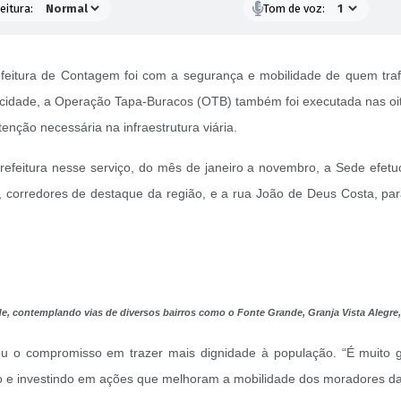
eitura:
Tom de voz:
eitura de Contagem foi com a segurança e mobilidade de quem trafe
a cidade, a Operação Tapa-Buracos (OTB) também foi executada nas oit
nção necessária na infraestrutura viária.
Prefeitura nesse serviço, do mês de janeiro a novembro, a Sede efe
a, corredores de destaque da região, e a rua João de Deus Costa, pa
e, contemplando vias de diversos bairros como o Fonte Grande, Granja Vista Alegre, T
ou o compromisso em trazer mais dignidade à população. “É muito gr
e investindo em ações que melhoram a mobilidade dos moradores da 