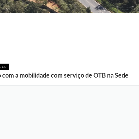
F
o
NOS
t
o com a mobilidade com serviço de OTB na Sede
o
:
D
i
e
g
o
B
a
t
i
s
t
a