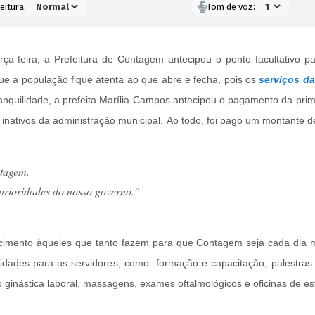
eitura:
Tom de voz:
a-feira, a Prefeitura de Contagem antecipou o ponto facultativo par
ue a população fique atenta ao que abre e fecha, pois os
serviços da
quilidade, a prefeita Marília Campos antecipou o pagamento da primei
 e inativos da administração municipal. Ao todo, foi pago um montan
ntagem.
prioridades do nosso governo.”
cimento àqueles que tanto fazem para que Contagem seja cada dia 
idades para os servidores, como formação e capacitação, palestras 
ginástica laboral, massagens, exames oftalmológicos e oficinas de es