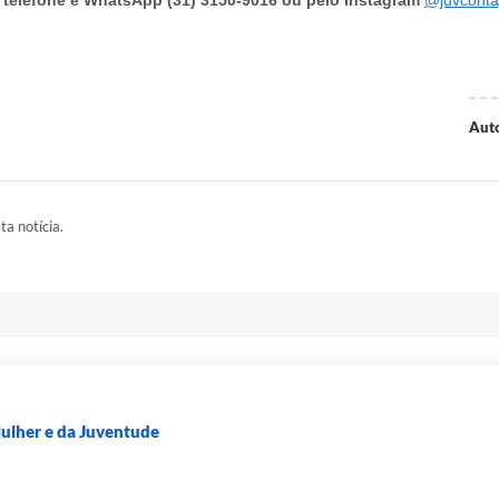
r telefone e WhatsApp (31) 3150-9016 ou pelo Instagram
@juvcont
Auto
ta notícia.
Mulher e da Juventude