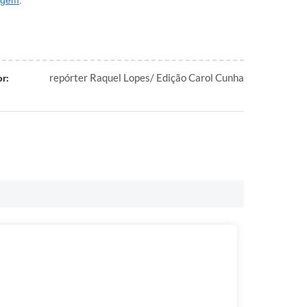
agem
.
repórter Raquel Lopes/ Edição Carol Cunha
r: