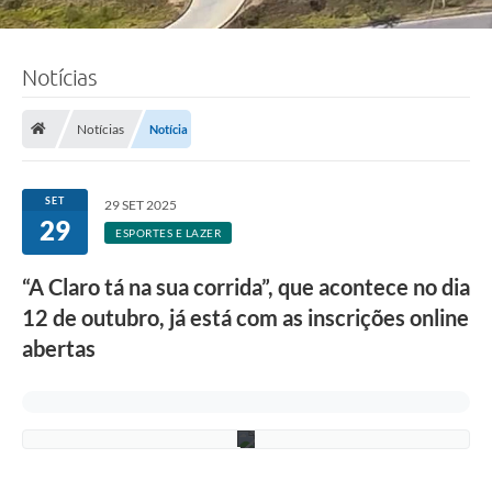
Notícias
F
o
Notícias
Notícia
t
o
:
L
SET
29 SET 2025
u
29
c
ESPORTES E LAZER
i
S
“A Claro tá na sua corrida”, que acontece no dia
a
l
12 de outubro, já está com as inscrições online
l
u
abertas
m
/
P
M
C