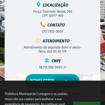
LOCALIZAÇÃO
Praça Tancredo Neves, 200
CEP: 32017-900
CONTATO
(31) 3352-5000
ATENDIMENTO
Atendimento de segunda-feira a sexta-
feira, das 8h às 17h
CNPJ
18.715.508/0001-31
NEWSLETTER
Prefeitura Municipal de Contagem e os cookies:
Versão do Sistema:
3.5.3 - 19/06/2026
Portal atualizado em:
07/08/2026 11:50
Dados Abertos
nosso site usa cookies para melhorar a sua
experiência de navegação. Ao continuar você