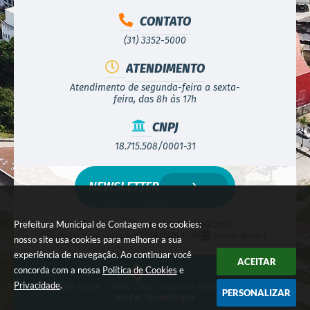
CONTATO
(31) 3352-5000
ATENDIMENTO
Atendimento de segunda-feira a sexta-
feira, das 8h às 17h
CNPJ
18.715.508/0001-31
NEWSLETTER
Prefeitura Municipal de Contagem e os cookies:
Versão do Sistema:
3.5.3 - 19/06/2026
Portal atualizado em:
07/08/2026 17:05
Dados Abertos
nosso site usa cookies para melhorar a sua
experiência de navegação. Ao continuar você
ACEITAR
concorda com a nossa
Política de Cookies
e
Privacidade
.
© Copyright Instar - 2006-2026. Todos os direitos reservados -
PERSONALIZAR
Instar Tecnologia