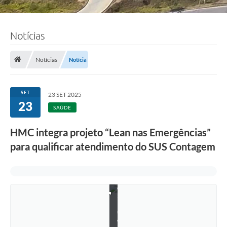
Notícias
Notícias
Notícia
SET
23 SET 2025
23
SAÚDE
HMC integra projeto “Lean nas Emergências”
para qualificar atendimento do SUS Contagem
F
o
t
o
:
L
u
c