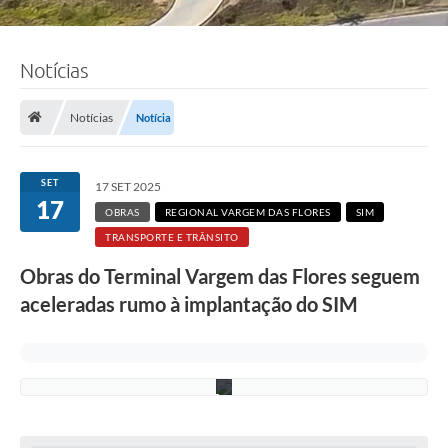
Notícias
F
o
t
o
Notícias
Notícia
:
R
i
c
SET
17 SET 2025
a
17
r
OBRAS
REGIONAL VARGEM DAS FLORES
SIM
d
TRANSPORTE E TRÂNSITO
o
L
Obras do Terminal Vargem das Flores seguem
i
m
aceleradas rumo à implantação do SIM
a
/
P
M
C