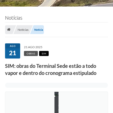
Notícias
Notícias
Notícia
AGO
21 AGO 2025
21
OBRAS
SIM
SIM: obras do Terminal Sede estão a todo
vapor e dentro do cronograma estipulado
F
o
t
o
:
L
u
c