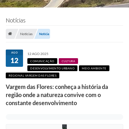
Notícias
F
o
t
Notícias
Notícia
o
:
V
i
AGO
c
12 AGO 2025
t
12
COMUNICAÇÃO
CULTURA
o
r
DESENVOLVIMENTO URBANO
MEIO AMBIENTE
V
REGIONAL VARGEM DAS FLORES
e
n
Vargem das Flores: conheça a história da
â
n
região onde a natureza convive com o
c
i
constante desenvolvimento
o
/
P
M
C