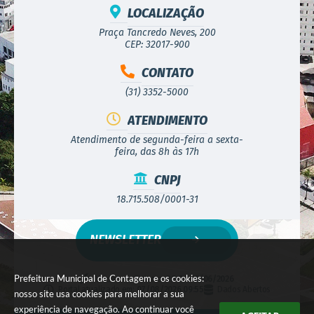
LOCALIZAÇÃO
Praça Tancredo Neves, 200
CEP: 32017-900
CONTATO
(31) 3352-5000
ATENDIMENTO
Atendimento de segunda-feira a sexta-
feira, das 8h às 17h
CNPJ
18.715.508/0001-31
NEWSLETTER
Prefeitura Municipal de Contagem e os cookies:
Versão do Sistema:
3.5.3 - 19/06/2026
Portal atualizado em:
07/08/2026 09:55
Dados Abertos
nosso site usa cookies para melhorar a sua
experiência de navegação. Ao continuar você