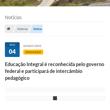
Notícias
F
o
Notícias
Notícia
t
o
:
L
AGO
04 AGO 2025
u
04
c
EDUCAÇÃO
i
S
Educação Integral é reconhecida pelo governo
a
l
federal e participará de intercâmbio
l
u
pedagógico
m
/
P
M
C