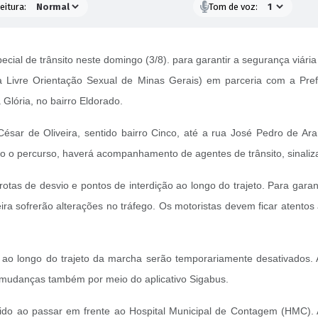
eitura:
Tom de voz:
ial de trânsito neste domingo (3/8). para garantir a segurança viári
a Livre Orientação Sexual de Minas Gerais) em parceria com a Pre
Glória, no bairro Eldorado.
César de Oliveira, sentido bairro Cinco, até a rua José Pedro de Ar
o o percurso, haverá acompanhamento de agentes de trânsito, sinaliz
as de desvio e pontos de interdição ao longo do trajeto. Para garantir
ra sofrerão alterações no tráfego. Os motoristas devem ficar atentos 
 ao longo do trajeto da marcha serão temporariamente desativados. A
s mudanças também por meio do aplicativo Sigabus.
pido ao passar em frente ao Hospital Municipal de Contagem (HMC). 