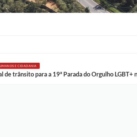
HUMANOS E CIDADANIA
F
 de trânsito para a 19ª Parada do Orgulho LGBT+ 
o
t
o
:
L
u
c
i
S
a
l
l
u
m