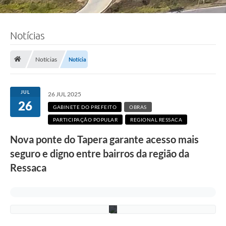
Notícias
F
Notícias
Notícia
o
t
o
:
JUL
26 JUL 2025
F
26
á
GABINETE DO PREFEITO
OBRAS
b
PARTICIPAÇÃO POPULAR
REGIONAL RESSACA
i
o
Nova ponte do Tapera garante acesso mais
S
i
seguro e digno entre bairros da região da
l
v
Ressaca
a
/
P
M
C