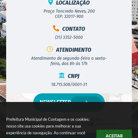
LOCALIZAÇÃO
Praça Tancredo Neves, 200
CEP: 32017-900
CONTATO
(31) 3352-5000
ATENDIMENTO
Atendimento de segunda-feira a sexta-
feira, das 8h às 17h
CNPJ
18.715.508/0001-31
NEWSLETTER
Prefeitura Municipal de Contagem e os cookies:
Versão do Sistema:
3.5.3 - 19/06/2026
Portal atualizado em:
07/08/2026 17:05
Dados Abertos
nosso site usa cookies para melhorar a sua
experiência de navegação. Ao continuar você
ACEITAR