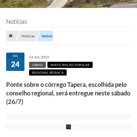
Notícias
F
o
t
Notícias
Notícia
o
:
A
d
JUL
24 JUL 2025
e
24
l
OBRAS
PARTICIPAÇÃO POPULAR
c
REGIONAL RESSACA
i
o
Ponte sobre o córrego Tapera, escolhida pelo
R
a
conselho regional, será entregue neste sábado
m
o
(26/7)
s
/
P
M
C