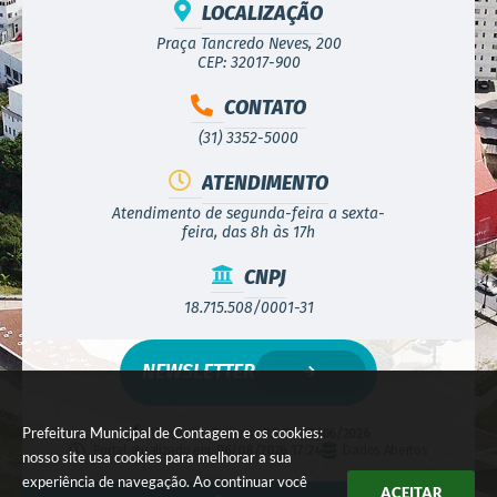
LOCALIZAÇÃO
Praça Tancredo Neves, 200
CEP: 32017-900
CONTATO
(31) 3352-5000
ATENDIMENTO
Atendimento de segunda-feira a sexta-
feira, das 8h às 17h
CNPJ
18.715.508/0001-31
NEWSLETTER
Prefeitura Municipal de Contagem e os cookies:
Versão do Sistema:
3.5.3 - 19/06/2026
Portal atualizado em:
06/08/2026 17:24
Dados Abertos
nosso site usa cookies para melhorar a sua
experiência de navegação. Ao continuar você
ACEITAR