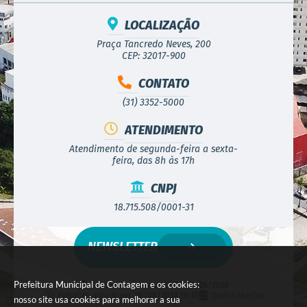
LOCALIZAÇÃO
Praça Tancredo Neves, 200
CEP: 32017-900
CONTATO
(31) 3352-5000
ATENDIMENTO
Atendimento de segunda-feira a sexta-
feira, das 8h às 17h
CNPJ
18.715.508/0001-31
NEWSLETTER
Prefeitura Municipal de Contagem e os cookies:
Versão do Sistema:
3.5.3 - 19/06/2026
Portal atualizado em:
06/08/2026 16:15
Dados Abertos
nosso site usa cookies para melhorar a sua