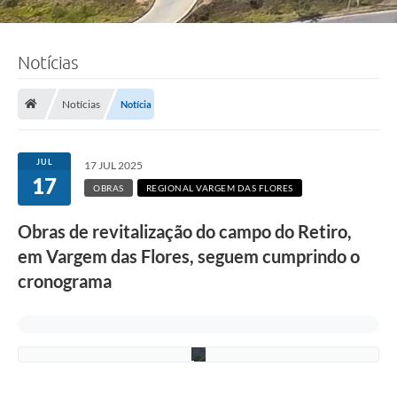
F
Notícias
o
t
o
Notícias
Notícia
:
A
d
e
JUL
17 JUL 2025
l
17
c
OBRAS
REGIONAL VARGEM DAS FLORES
i
o
Obras de revitalização do campo do Retiro,
R
a
em Vargem das Flores, seguem cumprindo o
m
o
cronograma
s
/
P
M
C