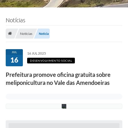
Notícias
F
o
t
o
Notícias
Notícia
:
L
u
c
JUL
16 JUL 2025
i
16
S
DESENVOLVIMENTO SOCIAL
a
l
Prefeitura promove oficina gratuita sobre
l
u
meliponicultura no Vale das Amendoeiras
m
/
P
M
C