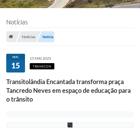
Notícias
F
Notícias
Notícia
o
t
o
:
MAI
15 MAI 2025
R
15
o
TRANSCON
n
n
Transitolândia Encantada transforma praça
i
e
Tancredo Neves em espaço de educação para
V
o
o trânsito
n
/
P
M
C