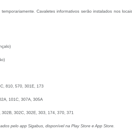
temporariamente. Cavaletes informativos serão instalados nos locais,
nçalo)
ão)
1C, 810, 570, 301E, 173
002A, 101C, 307A, 305A
, 302B, 302C, 302E, 303, 174, 370, 371
ados pelo app Sigabus, disponível na Play Store e App Store.