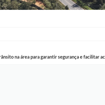
F
o
ânsito na área para garantir segurança e facilitar 
t
o
:
A
r
q
u
i
v
o
T
r
a
n