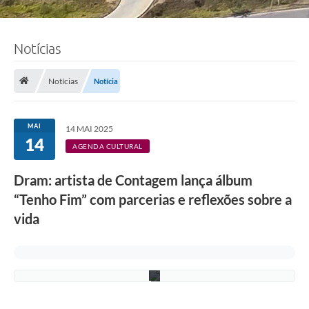
Notícias
Notícias
Notícia
F
o
MAI
14 MAI 2025
t
14
o
AGENDA CULTURAL
:
D
Dram: artista de Contagem lança álbum
é
b
“Tenho Fim” com parcerias e reflexões sobre a
o
r
vida
a
A
r
a
u