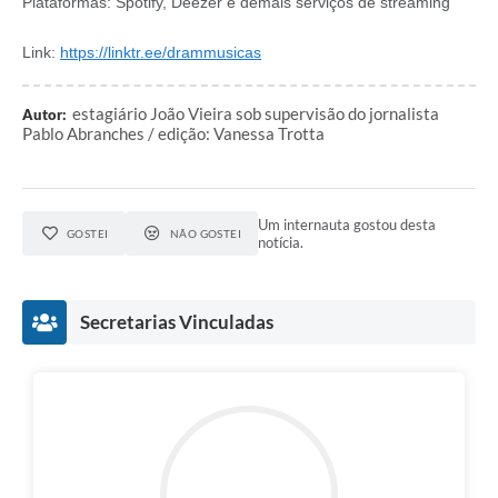
Plataformas: Spotify, Deezer e demais serviços de streaming
Link:
https://linktr.ee/drammusicas
estagiário João Vieira sob supervisão do jornalista
Autor:
Pablo Abranches / edição: Vanessa Trotta
Um internauta gostou desta
GOSTEI
NÃO GOSTEI
notícia.
Secretarias Vinculadas